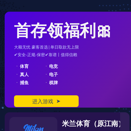
贵州双龙航空港经济区机场路9号太升国际A3栋5层