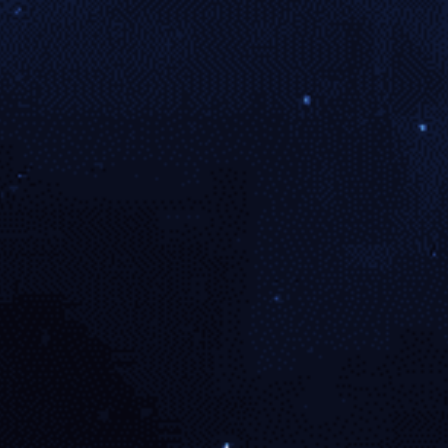
团结。
与此同时，在处理完劳动合同问题后，俱乐
赛季能够具备足够竞争力。此外，加强青训
斗力的重要举措。
总之，在这个充满挑战和机遇的新赛季里，
才能实现双赢局面，为国际米兰创造更辉煌
总结：
综上所述，国米队长劳塔罗续约谈判遭遇阻
重要性，到年薪后台背景，再到俱乐部与球
发展走向。只有通过积极沟通及合理妥协，
同追逐更高目标。
未来，无论结果如何，都将在一定程度上改
大支持者，都应对此保持密切关注，并期待
伟大俱乐部的新篇章！