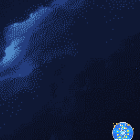
上海羽毛球队领跑最新羽毛球
速度TOP10榜单引发热议
2026-06-11
上海网球队近期状态深度对比
分析及未来发展趋势探讨
2026-06-11
上海网球队个人能力深度解析
与发展策略探讨
2026-06-11
上海篮球队区域防守策略解析
及其对比赛胜负的影响分析
2026-06-10
上海乒乓球队状态引发热议球
迷对表现与战术展开激烈讨论
2026-06-10