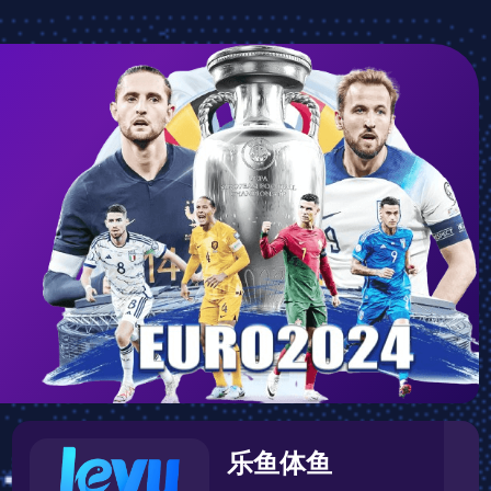
17848639544
throughundefined
首页
关于
悟空体育
落地项目
新闻视
落地项目
首页
落地项目