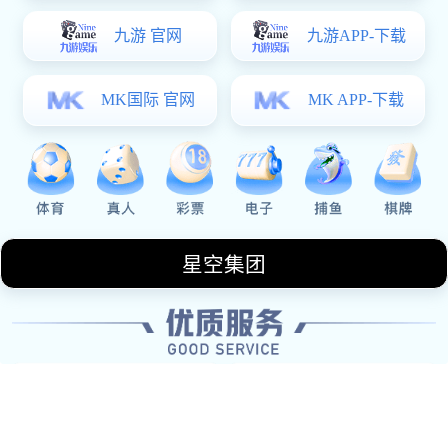
乒乓球作为一项技术与战术并重的运动，其比赛中的
区域防守策略尤为重要。上海乒乓球队以其独特的区
域防守技巧而闻名，本文将深入探讨这一策略的各个
方面。首先，我们将分析上海队在区域防守中的基本
原则，包括如何有...
阅读
世界杯点评：上海篮球队展现灵活性与
团队合作的精彩表现