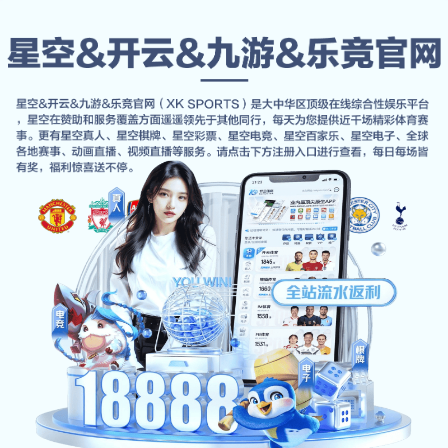
新闻视角
首页
新闻视角