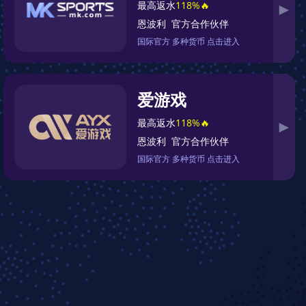
导航
关于
悟空体育
落地项目
新闻视角