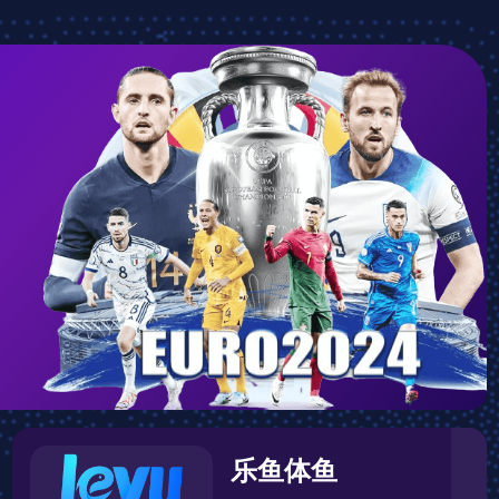
17848639544
throughundefined
首页
关于
悟空体育
落地项目
新闻视
新闻视角
首页
新闻视角