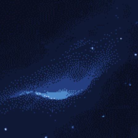
因此，两队核心球员的竞技状态将是决定比