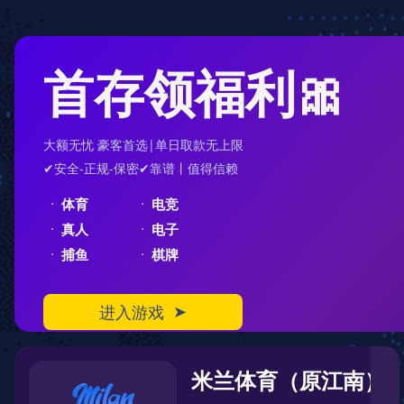
贵州双龙航空港经济区机场路9号太升国际A3栋5层