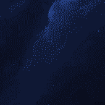
赛结果的重要因素。从目前看来，如果约基奇能够很