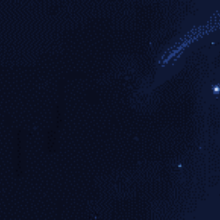
度。这种灵活性使得他们能够针对不同对手
综合来看，两队在战术执行上的差异明显：
防守与快速反击。这种差异将直接影响到双
3、核心球员状态分析
丹佛掘金无疑是以尼科拉·约基奇为核心，他
者。他本赛季表现出色，无论是在得分还是
好的竞技状态，那么他必然会成为掘金取胜
也逐渐成熟，有助于提升整体竞争力。
与此同时，洛杉矶快船则拥有超级巨星卡怀·
具备极强得分能力及关键时刻处理比赛压力
保持健康并发挥出色，对于快船来说，将是
伤或状态不佳，将直接影响到球队整体表现