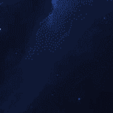
主流趋势之一。作为其中的一员，穆西亚拉无疑肩负
取佳绩，更希望通过自身努力推动德国足球向前发
现更高目标。