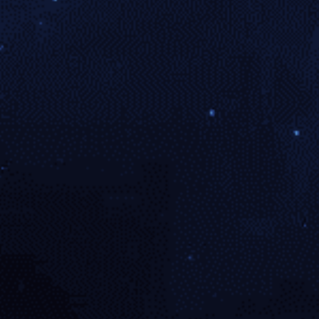
4、未来发展前景
Müsiara已经证明自己是一名具备世界级
要维持当前状态，还需不断提升自身技术水
进一步加强，以应对来自外界期待带来的压
为了实现更高目标，穆西亚拉需要继续保持
验教训才能持续进步。因此，无论是在日常
会视为提升自我的契机。这种精神将是他走
此外，对于未来可能转会或加盟其他豪门球
么必须确保能够找到一个适合自己发展的环
领年轻一代共同奋斗。因此，无论怎样选择
的重要考量因素之一。
总结：
Müsiara从青少年时期至今一路走来，可
才俊，其背后离不开辛勤付出与不断磨砺。
待问题，也令其战略思维愈发成熟.