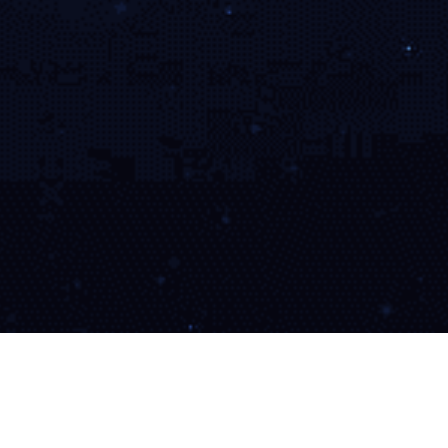
网站地图
场路9号
SiteMap