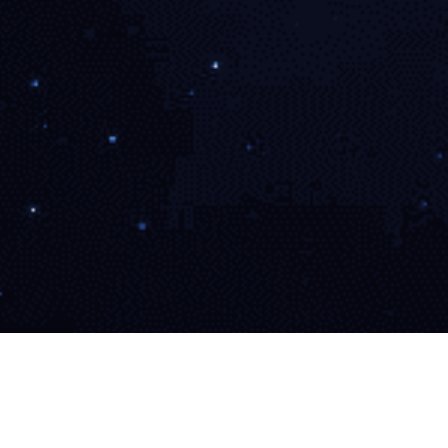
未来，无疑属于这位充满潜力的小将。只要
Müsiara必将在国际足坛书写更加辉煌篇
上一篇
导航
关于
悟
悟空体育官网 | WUKONG SPORTS-
落地项
官方平台🐙【六星好评】🐙是一个高