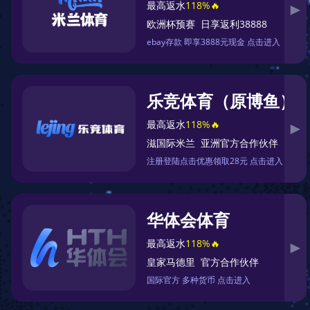
穆西亚拉的崛起之路：从青训新
2026-01-29
穆西亚拉，这位年轻的足球新星，以其出色
点。他在青训阶段展现出的潜力，以及进入
超级巨星。本文将从四个方面深入探讨穆西
中的迅速成长、国家队的表现以及未来的发
理解穆西亚拉如何从一名青训新星成长为当
1、早期训练经历
穆西亚拉出生于2003年，拥有德国与尼日
始在当地俱乐部接受训练。这段时期，他展