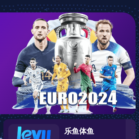
17848639544
throughundefined
首页
关于
悟空体育
落地项目
新闻视
新闻视角
首页
新闻视角