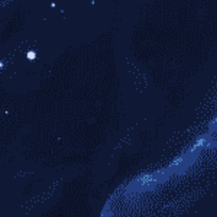
让他愈加重要。正因如此，俱乐部对于他的培养也趋
。
国家队教练组的关注。在代表德国U21青年队出战
绩。同时，在成年国家队首秀中，他又一次用实际行
式比赛中，他总能以扎实技术和快速反应给对手造成
难以置信的大心脏。他在关键时刻总能保持冷静，为
的名字迅速传播开来，并吸引了众多关注。他身上的
个球队焕发出新的生机。