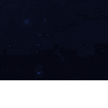
坚持努力，再加上良好的心态与团队协作精神，相信
章，为我们呈现更多令人振奋瞬间！
下一篇
联系方式
空体育
贵州双龙航空港经济区机
太升国际A3栋5层
目