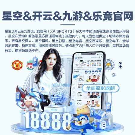
新闻视角
首页
新闻视角