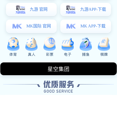
读者都能在字里行间感受到那种热烈的篮球氛
围和对胜利的渴望。
1、阵容与战术分析
本场比赛前，两支球队都有各自特点鲜明的阵
容。魔术队以其年轻而富有活力的球员为主，
凭借快速的进攻节奏和灵活多变的防守策略，
试图在比赛中占据主动。而公牛队则拥有经验
丰富且技术全面的老将，他们擅长利用团队配
合来打开局面，以稳健的攻防转换取胜。
从战术上看，魔术队更倾向于快节奏、高压逼
抢。他们通过快速反击来打乱对手防线，并利
用外线投篮拉开空间。而公牛队则注重控制节
奏，通过合理传导球来寻找最佳得分机会。在
这样的战术碰撞下，每一次进攻都可能成为改
变局势的关键。
此外，两队在替补阵容方面也各有千秋。魔术